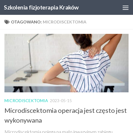
Szkolenia fizjoterapia Kraków
Skip to content
OTAGOWANO:
MICRODISCEKTOMIA
MICRODISCEKTOMIA
2023-05-15
Microdiscektomia operacja jest często jest
wykonywana
Microdiscektomia polega na mało inwazyjnym zabiegu