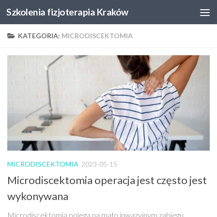
Szkolenia fizjoterapia Kraków
Skip to content
KATEGORIA:
MICRODISCEKTOMIA
MICRODISCEKTOMIA
2023-05-15
Microdiscektomia operacja jest często jest
wykonywana
Microdiscektomia polega na mało inwazyjnym zabiegu