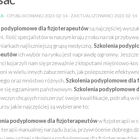
IA
· OPUBLIKOWANO
2023-02-14
· ZAKTUALIZOWANO
2023-02-14
a podyplomowe dla fizjoterapeutów
są najczęściej wyszu
i. Ilość specjalistów w naszym kraju z roku na rok przybywa
niarkach najliczniejszą grupą medyczną.
Szkolenia podypl
apeutów
ich wybór na rynku jest naprawdę ogromny. Jeszcze
nci kojarzyli nam się przeważnie z kłopotami mięśniowo-kos
oni w wielu innych zaburzeniach, jak polepszenie efektywn
ego oraz mnóstwo różnych.
Szkolenia podyplomowe dla 
ne się egzaminem państwowym.
Szkolenia podyplomowe d
ewczyn chcących rozszerzyć swoje kwalifikacje, potrafią w ni
ursy jakie najczęściej są wybierane to:
enia podyplomowe dla fizjoterapeutów
w fizjoterapii w 
 terapii manualnej narządu żucia, przywrócenie dobrego d
u jamy ustnej szkolenia podyplomowe dla fizjoterapeutów z