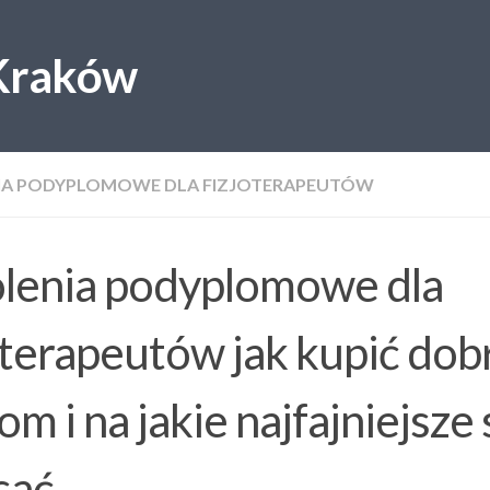
 Kraków
IA PODYPLOMOWE DLA FIZJOTERAPEUTÓW
lenia podyplomowe dla
oterapeutów jak kupić dob
om i na jakie najfajniejsze 
sać