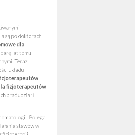
kiwanymi
, a są po doktorach
omowe dla
 parę lat temu
tnymi. Teraz,
ości układu
fizjoterapeutów
la fizjoterapeutów
ch brać udział i
stomatologii. Polega
ziałania stawów w
 fizjoterapii