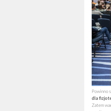
Powinno s
dla fizjo
Zatem wart