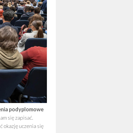
enia podyplomowe
nam się zapisać.
ć okazję uczenia się