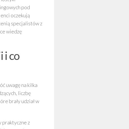
eningowych pod
jenci oczekują
cenią specjalistów z
ące wiedzę
 i co
óć uwagę na kilka
zących, liczbę
óre brały udział w
y praktyczne z