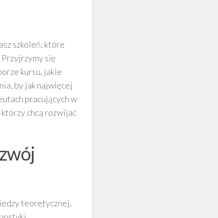
asz szkoleń, które
. Przyjrzymy się
rze kursu, jakie
ia, by jak najwięcej
peutach pracujących w
 którzy chcą rozwijać
ozwój
iedzy teoretycznej,
nostyki