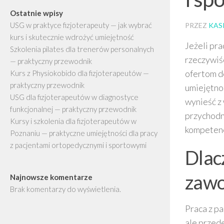
Ostatnie wpisy
USG w praktyce fizjoterapeuty — jak wybrać
PRZEZ
KAS
kurs i skutecznie wdrożyć umiejętność
Jeżeli pra
Szkolenia pilates dla trenerów personalnych
rzeczywiśc
— praktyczny przewodnik
ofertom d
Kurs z Physiokobido dla fizjoterapeutów —
praktyczny przewodnik
umiejętnoś
USG dla fizjoterapeutów w diagnostyce
wynieść z 
funkcjonalnej — praktyczny przewodnik
przychodni
Kursy i szkolenia dla fizjoterapeutów w
kompetenc
Poznaniu — praktyczne umiejętności dla pracy
z pacjentami ortopedycznymi i sportowymi
Dlac
zaw
Najnowsze komentarze
Brak komentarzy do wyświetlenia.
Praca z p
ale przed