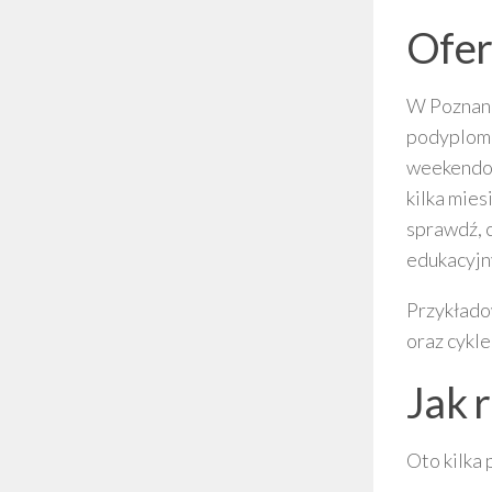
Ofer
W Poznani
podyplomo
weekendow
kilka mies
sprawdź, c
edukacyjn
Przykłado
oraz cykl
Jak 
Oto kilka