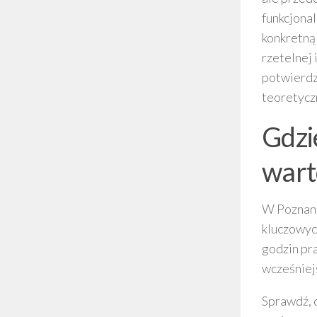
funkcjona
konkretną 
rzetelnej 
potwierdz
teoretycz
Gdzi
wart
W Poznani
kluczowyc
godzin pra
wcześniej
Sprawdź, c