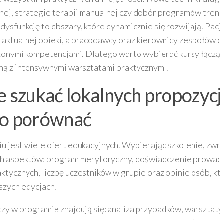
lnej, strategie terapii manualnej czy dobór programów tr
dysfunkcję to obszary, które dynamicznie się rozwijają. Pac
i aktualnej opieki, a pracodawcy oraz kierownicy zespołów 
onymi kompetencjami. Dlatego warto wybierać kursy łącz
ną z intensywnymi warsztatami praktycznymi.
e szukać lokalnych propozycji
o porównać
u jest wiele ofert edukacyjnych. Wybierając szkolenie, zwr
h aspektów: program merytoryczny, doświadczenie prowad
ktycznych, liczbę uczestników w grupie oraz opinie osób, kt
szych edycjach.
zy w programie znajdują się: analiza przypadków, warsztat