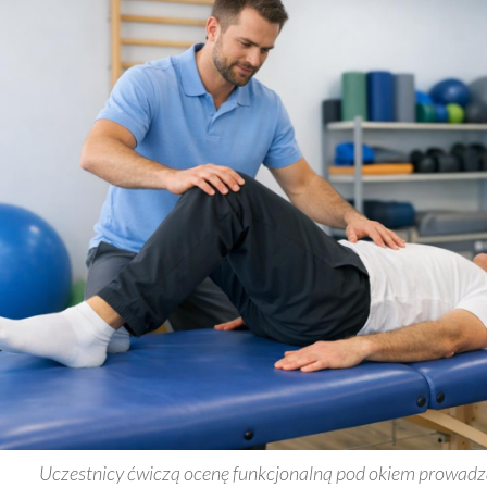
Uczestnicy ćwiczą ocenę funkcjonalną pod okiem prowadz