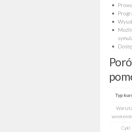
Prowa
Progra
Wysoki
Możli
symula
Dostę
Poró
pomo
Typ kur
Warszt
weekend
Cykl