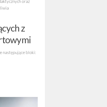
daktycznych oraz
liwia
ących z
ortowymi
e następujące bloki: