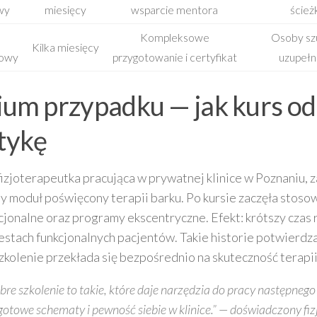
wy
miesięcy
wsparcie mentora
ście
Kompleksowe
Osoby sz
Kilka miesięcy
owy
przygotowanie i certyfikat
uzupełni
ium przypadku — jak kurs od
tykę
fizjoterapeutka pracująca w prywatnej klinice w Poznaniu, z
y moduł poświęcony terapii barku. Po kursie zaczęła stos
cjonalne oraz programy ekscentryczne. Efekt: krótszy czas r
estach funkcjonalnych pacjentów. Takie historie potwierdza
zkolenie przekłada się bezpośrednio na skuteczność terapii
re szkolenie to takie, które daje narzędzia do pracy następnego d
 gotowe schematy i pewność siebie w klinice.” — doświadczony fi