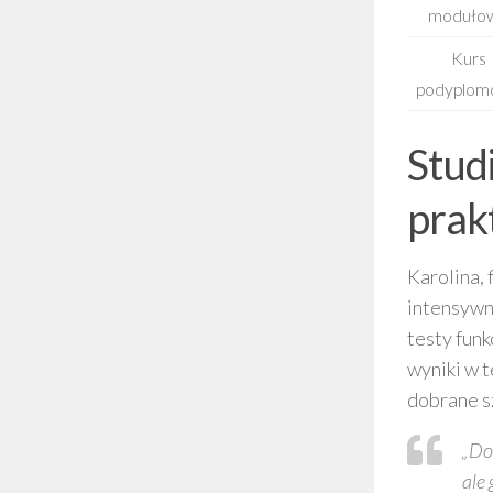
moduło
Kurs
podyplom
Stud
prak
Karolina, 
intensywn
testy funk
wyniki w t
dobrane s
„Dob
ale