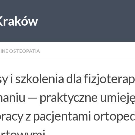
 Kraków
INE OSTEOPATIA
y i szkolenia dla fizjoter
aniu — praktyczne umieję
pracy z pacjentami ortope
ortowymi