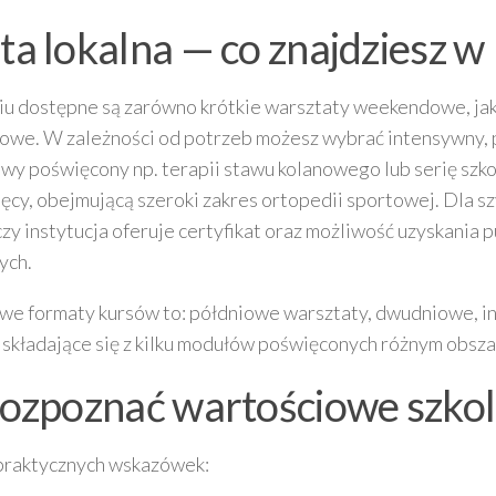
ta lokalna — co znajdziesz w
u dostępne są zarówno krótkie warsztaty weekendowe, jak 
we. W zależności od potrzeb możesz wybrać intensywny, p
y poświęcony np. terapii stawu kolanowego lub serię szko
ięcy, obejmującą szeroki zakres ortopedii sportowej. Dla 
zy instytucja oferuje certyfikat oraz możliwość uzyskania 
ych.
we formaty kursów to: półdniowe warsztaty, dwudniowe, i
e składające się z kilku modułów poświęconych różnym obs
rozpoznać wartościowe szkol
 praktycznych wskazówek: