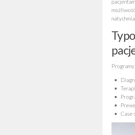
pacjentam
możliwość
natychmia
Typo
pacj
Programy 
Diagno
Terapi
Progr
Prewe
Case s