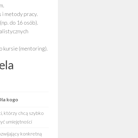
m.
 i metody pracy.
(np. do 16 osób).
alistycznych
 kursie (mentoring).
ela
Dla kogo
i, którzy chcą szybko
yć umiejętności
rozwijający konkretną