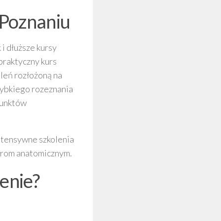
 Poznaniu
i dłuższe kursy
raktyczny kurs
leń rozłożoną na
szybkiego rozeznania
punktów
ntensywne szkolenia
zarom anatomicznym.
enie?