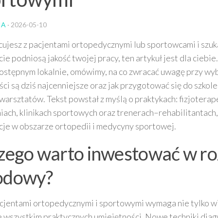
IA
·
2026-05-10
cujesz z pacjentami ortopedycznymi lub sportowcami i szuk
ie podniosą jakość twojej pracy, ten artykuł jest dla ciebie
ostępnym lokalnie, omówimy, na co zwracać uwagę przy wybo
ci są dziś najcenniejsze oraz jak przygotować się do szkolen
warsztatów. Tekst powstał z myślą o praktykach: fizjotera
ach, klinikach sportowych oraz trenerach–rehabilitantach,
je w obszarze ortopedii i medycyny sportowej.
zego warto inwestować w r
odowy?
acjentami ortopedycznymi i sportowymi wymaga nie tylko w
e wszystkim praktycznych umiejętności. Nowe techniki diag