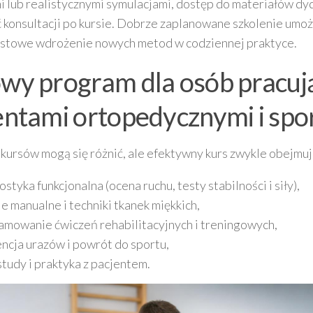
i lub realistycznymi symulacjami, dostęp do materiałów dy
 konsultacji po kursie. Dobrze zaplanowane szkolenie umoż
stowe wdrożenie nowych metod w codziennej praktyce.
wy program dla osób pracuj
entami ortopedycznymi i sp
kursów mogą się różnić, ale efektywny kurs zwykle obejmuj
styka funkcjonalna (ocena ruchu, testy stabilności i siły),
e manualne i techniki tkanek miękkich,
amowanie ćwiczeń rehabilitacyjnych i treningowych,
ncja urazów i powrót do sportu,
tudy i praktyka z pacjentem.