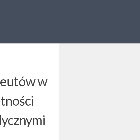
apeutów w
tności
dycznymi