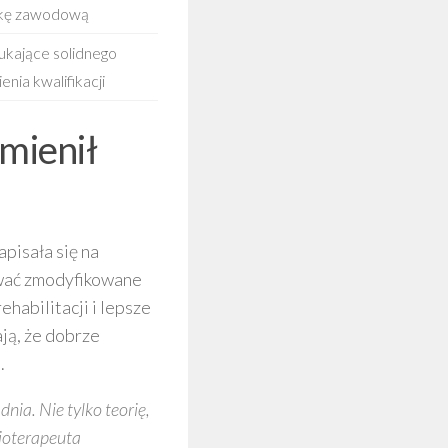
żkę zawodową
ukające solidnego
enia kwalifikacji
mienił
apisała się na
ować zmodyfikowane
ehabilitacji i lepsze
ją, że dobrze
.
nia. Nie tylko teorię,
zjoterapeuta