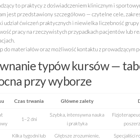
dzący to praktycy z doświadczeniem klinicznym i sportowy
m jest przedstawiony szczegółowo — czytelne cele, zakres
 udział ćwiczeń praktycznych i niewielka liczebność grupy 
wość pracy na rzeczywistych przypadkach pacjentów lub re
cjach.
p do materiałów oraz możliwość kontaktu z prowadzącym po
wnanie typów kursów — tab
cna przy wyborze
su
Czas trwania
Główne zalety
at
Szybka, intensywna nauka
Fizjoterapeuc
1–2 dni
owy
i praktyka
poszerz
Kilka tygodni lub
Głębsze zrozumienie,
Specjaliści 