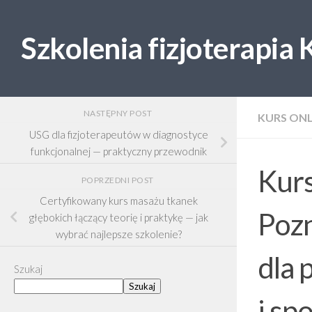
Skip to content
Szkolenia fizjoterapia
NASTĘPNY POST
KURS ONL
USG dla fizjoterapeutów w diagnostyce
funkcjonalnej — praktyczny przewodnik
Kurs
POPRZEDNI POST
Certyfikowany kurs masażu tkanek
Pozn
głębokich łączący teorię i praktykę — jak
wybrać najlepsze szkolenie?
dla 
Szukaj
Szukaj
i sp