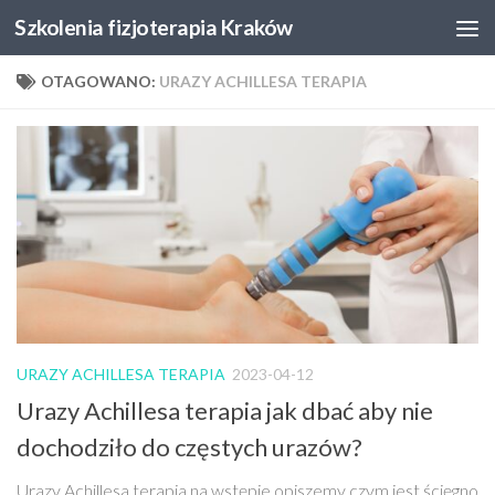
Szkolenia fizjoterapia Kraków
Skip to content
OTAGOWANO:
URAZY ACHILLESA TERAPIA
URAZY ACHILLESA TERAPIA
2023-04-12
Urazy Achillesa terapia jak dbać aby nie
dochodziło do częstych urazów?
Urazy Achillesa terapia na wstępie opiszemy czym jest ścięgno