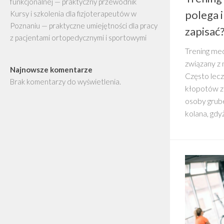
funkcjonalnej — praktyczny przewodnik
polega i
Kursy i szkolenia dla fizjoterapeutów w
Poznaniu — praktyczne umiejętności dla pracy
zapisać
z pacjentami ortopedycznymi i sportowymi
Trening med
związany z 
Najnowsze komentarze
Często lecz
Brak komentarzy do wyświetlenia.
kłopotów z
osoby grub
kolana, gdyż