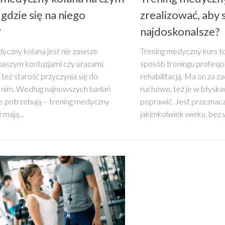
 gdzie się na niego
zrealizować, aby 
?
najdoskonalsze?
yczny kolana jest nie zawsze
Trening medyczny kurs t
naszym kontuzjami czy urazami.
sposób treningu profesj
 też starość przyczynia się do
rehabilitacją. Ma on za z
 nim. Według najnowszych badań
ruchowe, też je w błysk
e potrzebują – trening medyczny
poprawić. Jest przeznac
 mają...
jakimkolwiek wieku, bez w