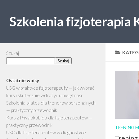
Skip to content
Szkolenia fizjoterapia
KATEG
Szukaj
Szukaj
Ostatnie wpisy
USG w praktyce fizjoterapeuty — jak wybrać
kurs i skutecznie wdrożyć umiejętność
Szkolenia pilates dla trenerów personalnych
— praktyczny przewodnik
Kurs z Physiokobido dla fizjoterapeutów —
praktyczny przewodnik
TRENING M
USG dla fizjoterapeutów w diagnostyce
Trening