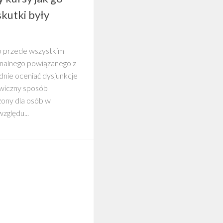
skutki były
o przede wszystkim
onalnego powiązanego z
adnie oceniać dysjunkcje
awiczny sposób
zony dla osób w
zględu...