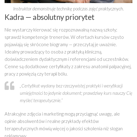
Instruktor demonstruje technikę podczas zajęć praktycznych.
Kadra — absolutny priorytet
Nie wystarczy kierować się rozpoznawalną nazwą szkoły;
sprawdź kompetencje trenerów. W ofertach kursów często
pojawiają się skrócone biogramy — przeczytaj je uważnie.
Idealny prowadzący to osoba z praktyką kliniczną,
doświadczeniem dydaktycznym i referencjami od uczestników.
Cenne są dodatkowe certyfikaty z zakresu anatomii palpacyjnej,
pracy z powięzią czy terapii bólu.
„Certyfikat wydany bez rzeczywistej praktyki i weryfikacji
umiejętności to jedynie dokument; prawdziwy kurs nauczy Cię
myśleć terapeutycznie.”
Atrakcyjne zdjęcia i marketing mogą przyciągnąć uwagę, ale
opinie absolwentów i realne przykłady efektów
terapeutycznych mówią więcej o jakości szkolenia niż slogan
reklamowy.