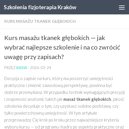
Szkolenia fizjoterapia Kraków
Skip to content
KURS MASAŻU TKANEK GŁĘBOKICH
Kurs masażu tkanek głębokich — jak
wybrać najlepsze szkolenie i na co zwrócić
uwagę przy zapisach?
PRZEZ
KASIA
·
2026-03-24
Decyzja o zapisie na kurs, który ma poszerzyć umiejętności
praktyczne i zmienić zawodową perspektywę, powinna być
dobrze przemyślana. W przypadku technik wymagających precyzji
i znajomości anatomii, takich jak
masaż tkanek głębokich
, jakość
szkolenia decyduje o tym, czy uzyskasz solidne podstawy, czy
tylko powierzchowną umiejętność. W tym artykule
przeprowadzę Cię krok po kroku przez najważniejsze kryteria
wyboru kursu — od programu i kadry po aspekty praktyczne oraz