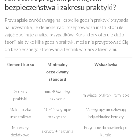
bezpieczeństwa i zakresu praktyki?
Przy zapisie zwróć uwagę na liczby: ile godzin praktyki przypada
na uczestnika, ile demonstracji przeprowadza instruktor i ile
zajęć obejmuje analiza przypadków. Kurs, który oferuje dużo
teorii, ale tylko kilka godzin praktyki, może nie przygotować Cię
do bezpiecznego stosowania technik w pracy z klientami.
Element kursu
Minimalny
Wskazówka
oczekiwany
standard
Godziny
min. 40% całego
Im więcej praktyki, tym lepiej
praktyki
szkolenia
Maks. liczba
10–12 w grupie
Małe grupy umożliwiają
uczestników
praktycznej
indywidualne korekty
Materiały
Przydatne do powtórek po
skrypty + nagrania
dodatkowe
kursie