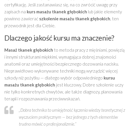
certyfikację. Jeśli zastanawiasz się, na co zwrócić uwagę przy
zapisach na
kurs masażu tkanek głębokich
lub jakie elementy
powinno zawierać
szkolenie masażu tkanek głębokich
, ten
przewodnik jest dla Ciebie.
Dlaczego jakość kursu ma znaczenie?
Masaż tkanek głębokich
to metoda pracy z mięśniami, powięzią
i innymi strukturami miękkimi, wymagająca dobrej znajomości
anatomii oraz umiejętności bezpiecznego dozowania nacisku.
Nieprawidłowo wykonywane techniki mogą wyrządzić więcej
szkody niż pożytku — dlatego wybór odpowiedniego
kursu
masażu tkanek głębokich
jest kluczowy. Dobre szkolenie uczy
nie tylko konkretnych chwytów, ale także diagnozy, planowania
terapii i rozpoznawania przeciwwskazań.
„Dobra technika to umiejętność łączenia wiedzy teoretycznej z
wyczuciem praktycznym — bez jednego z tych elementów
trudno mówić o profesjonalizmie.”