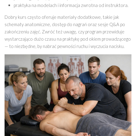
praktyka na modelach i informacja zwrotna od instruktora.
Dobry kurs często oferuje materiały dodatkowe, takie jak
schematy anatomiczne, dostęp do nagrań oraz sesje Q&A po
zakończeniu zajęć. Zwróć też uwagę, czy program przewiduje
wystarczająco dużo czasu na praktykę pod okiem prowadzącego
— to niezbędne, by nabrać pewności ruchu i wyczucia nacisku.