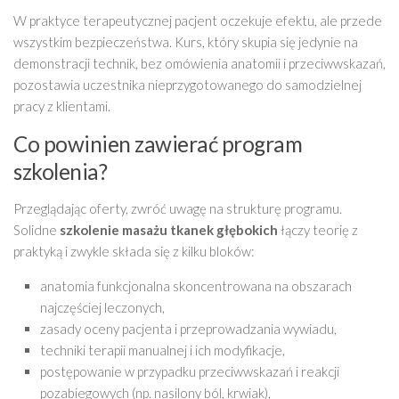
W praktyce terapeutycznej pacjent oczekuje efektu, ale przede
wszystkim bezpieczeństwa. Kurs, który skupia się jedynie na
demonstracji technik, bez omówienia anatomii i przeciwwskazań,
pozostawia uczestnika nieprzygotowanego do samodzielnej
pracy z klientami.
Co powinien zawierać program
szkolenia?
Przeglądając oferty, zwróć uwagę na strukturę programu.
Solidne
szkolenie masażu tkanek głębokich
łączy teorię z
praktyką i zwykle składa się z kilku bloków:
anatomia funkcjonalna skoncentrowana na obszarach
najczęściej leczonych,
zasady oceny pacjenta i przeprowadzania wywiadu,
techniki terapii manualnej i ich modyfikacje,
postępowanie w przypadku przeciwwskazań i reakcji
pozabiegowych (np. nasilony ból, krwiak),