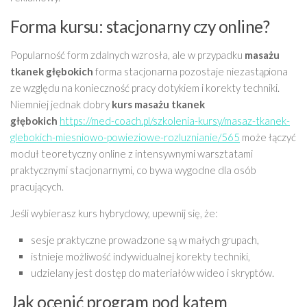
Forma kursu: stacjonarny czy online?
Popularność form zdalnych wzrosła, ale w przypadku
masażu
tkanek głębokich
forma stacjonarna pozostaje niezastąpiona
ze względu na konieczność pracy dotykiem i korekty techniki.
Niemniej jednak dobry
kurs masażu tkanek
głębokich
https://med-coach.pl/szkolenia-kursy/masaz-tkanek-
glebokich-miesniowo-powieziowe-rozluznianie/565
może łączyć
moduł teoretyczny online z intensywnymi warsztatami
praktycznymi stacjonarnymi, co bywa wygodne dla osób
pracujących.
Jeśli wybierasz kurs hybrydowy, upewnij się, że:
sesje praktyczne prowadzone są w małych grupach,
istnieje możliwość indywidualnej korekty techniki,
udzielany jest dostęp do materiałów wideo i skryptów.
Jak ocenić program pod kątem