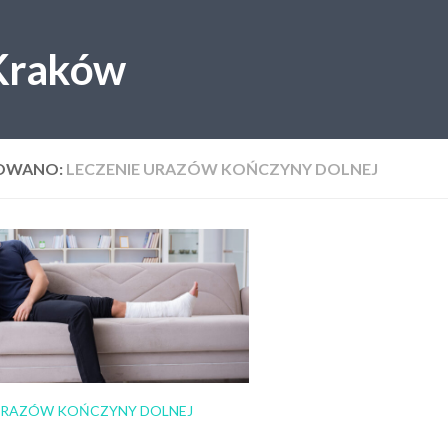
 Kraków
OWANO:
LECZENIE URAZÓW KOŃCZYNY DOLNEJ
 URAZÓW KOŃCZYNY DOLNEJ