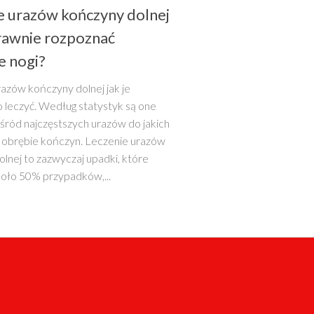
e urazów kończyny dolnej
rawnie rozpoznać
e nogi?
azów kończyny dolnej jak je
 leczyć. Według statystyk są one
śród najczęstszych urazów do jakich
 obrębie kończyn. Leczenie urazów
lnej to zazwyczaj upadki, które
oło 50% przypadków,...