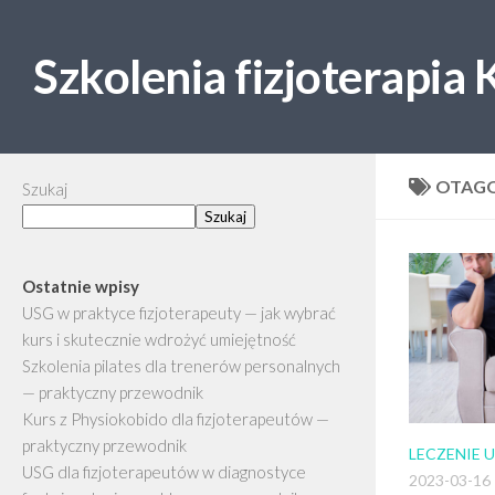
Skip to content
Szkolenia fizjoterapia
OTAG
Szukaj
Szukaj
Ostatnie wpisy
USG w praktyce fizjoterapeuty — jak wybrać
kurs i skutecznie wdrożyć umiejętność
Szkolenia pilates dla trenerów personalnych
— praktyczny przewodnik
Kurs z Physiokobido dla fizjoterapeutów —
praktyczny przewodnik
LECZENIE
USG dla fizjoterapeutów w diagnostyce
2023-03-16