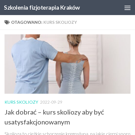
Szkolenia fizjoterapia Kraków
Skip to content
OTAGOWANO:
KURS SKOLIOZY
KURS SKOLIOZY
2022-09-29
Jak dobrać – kurs skoliozy aby być
usatysfakcjonowanym
Skolioza to ciężkie schorzenie kręgosłupa, na jakie cierpi sporo