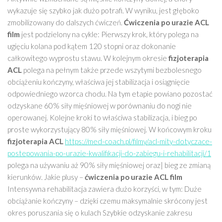
wykazuje się szybko jak dużo potrafi. W wyniku, jest głęboko
zmobilizowany do dalszych ćwiczeń.
Ćwiczenia po urazie ACL
film
jest podzielony na cykle: Pierwszy krok, który polega na
ugięciu kolana pod kątem 120 stopni oraz dokonanie
całkowitego wyprostu stawu. W kolejnym okresie
fizjoterapia
ACL
polega na pełnym także przede wszytymi bezbolesnego
obciążeniu kończyny, właściwa jej stabilizacja i osiągnięcie
odpowiedniego wzorca chodu. Na tym etapie powiano pozostać
odzyskane 60% siły mięśniowej w porównaniu do nogi nie
operowanej. Kolejne kroki to właściwa stabilizacja, i bieg po
proste wykorzystujący 80% siły mięśniowej. W końcowym kroku
fizjoterapia ACL
https://med-coach.pl/filmy/acl-mity-dotyczace-
postepowania-po-urazie-kwalifikacji-do-zabiegu-i-rehabilitacji/1
polega na używaniu aż 90% siły mięśniowej oraz| bieg ze zmianą
kierunków. Jakie plusy –
ćwiczenia po urazie ACL film
Intensywna rehabilitacja zawiera dużo korzyści, w tym: Duże
obciążanie kończyny – dzięki czemu maksymalnie skrócony jest
okres poruszania się o kulach Szybkie odzyskanie zakresu