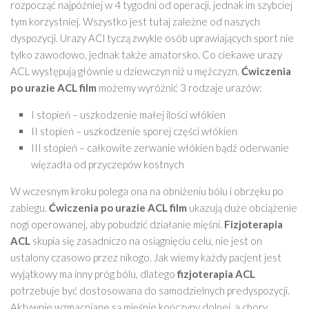
rozpocząć najpóźniej w 4 tygodni od operacji, jednak im szybciej
tym korzystniej. Wszystko jest tutaj zależne od naszych
dyspozycji. Urazy ACl tyczą zwykle osób uprawiających sport nie
tylko zawodowo, jednak także amatorsko. Co ciekawe urazy
ACL występują głównie u dziewczyn niż u mężczyzn.
Ćwiczenia
po urazie ACL film
możemy wyróżnić 3 rodzaje urazów:
I stopień – uszkodzenie małej ilości włókien
II stopień – uszkodzenie sporej części włókien
III stopień – całkowite zerwanie włókien bądź oderwanie
więzadła od przyczepów kostnych
W wczesnym kroku polega ona na obniżeniu bólu i obrzęku po
zabiegu.
Ćwiczenia po urazie ACL film
ukazują duże obciążenie
nogi operowanej, aby pobudzić działanie mięśni.
Fizjoterapia
ACL
skupia się zasadniczo na osiągnięciu celu, nie jest on
ustalony czasowo przez nikogo. Jak wiemy każdy pacjent jest
wyjątkowy ma inny próg bólu, dlatego
fizjoterapia ACL
potrzebuje być dostosowana do samodzielnych predyspozycji.
Aktywnie wzmacniane są mięśnie kończyny dolnej, a chory