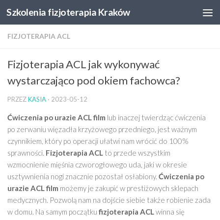
Szkolenia fizjoterapia Kraków
Skip to content
FIZJOTERAPIA ACL
Fizjoterapia ACL jak wykonywać
wystarczająco pod okiem fachowca?
PRZEZ
KASIA
·
2023-05-12
Ćwiczenia po urazie ACL film
lub inaczej twierdząc ćwiczenia
po zerwaniu więzadła krzyżowego przedniego, jest ważnym
czynnikiem, który po operacji ułatwi nam wrócić do 100%
sprawności.
Fizjoterapia ACL
to przede wszystkim
wzmocnienie mięśnia czworogłowego uda, jaki w okresie
usztywnienia nogi znacznie pozostał osłabiony.
Ćwiczenia po
urazie ACL film
możemy je zakupić w prestiżowych sklepach
medycznych. Pozwolą nam na dojście siebie także robienie zada
w domu. Na samym początku
fizjoterapia ACL
winna się